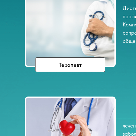
Диагн
проф
Комп
сопр
обще
Терапевт
лече
забо