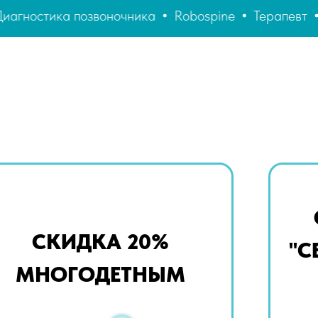
воночника
Robospine
Терапевт
Ортопед
Ка
СКИДКА 20%
"С
МНОГОДЕТНЫМ