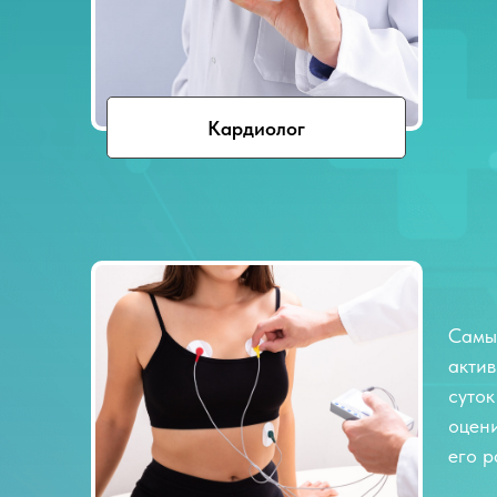
Кардиолог
Самы
актив
суток
оцен
его 