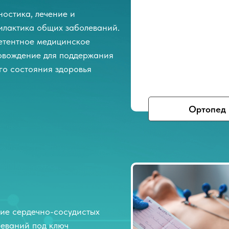
остика, лечение и
илактика общих заболеваний.
етентное медицинское
овождение для поддержания
го состояния здоровья
Ортопед
ние сердечно-сосудистых
леваний под ключ