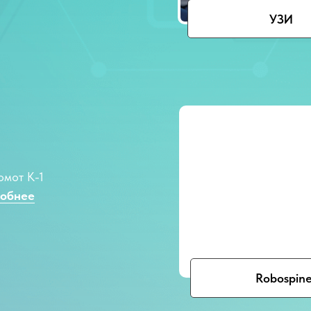
УЗИ
омот К-1
обнее
Robospin