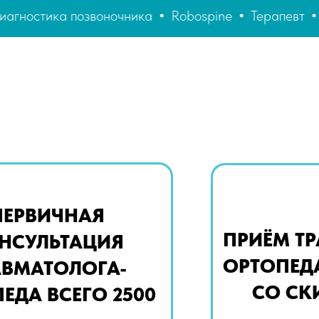
оночника
Robospine
Терапевт
Ортопед
Кар
ПЕРВИЧНАЯ
ПРИЁМ Т
НСУЛЬТАЦИЯ
ОРТОПЕДА
АВМАТОЛОГА-
СО СК
ЕДА ВСЕГО 2500