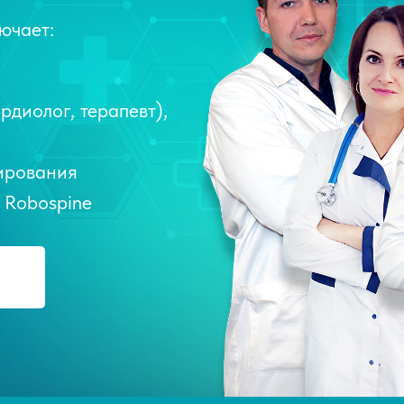
ючает:
рдиолог, терапевт),
ирования
 Robospine