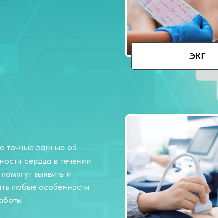
ЭКГ
е точные данные об
ности сердца в течении
 помогут выявить и
ить любые особенности
работы